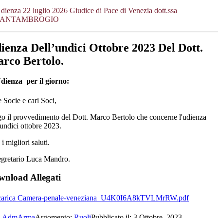
dienza 22 luglio 2026 Giudice di Pace di Venezia dott.ssa
SANTAMBROGIO
ienza Dell’undici Ottobre 2023 Del Dott.
rco Bertolo.
Udienza per il giorno:
 Socie e cari Soci,
go il provvedimento del Dott. Marco Bertolo che concerne l'udienza
'undici ottobre 2023.
i migliori saluti.
egretario Luca Mandro.
nload Allegati
Scarica Camera-penale-veneziana_U4K0I6A8kTVLMrRW.pdf
.
AdmArma
Argomento:
Ruoli
Pubblicato il: 3 Ottobre, 2023