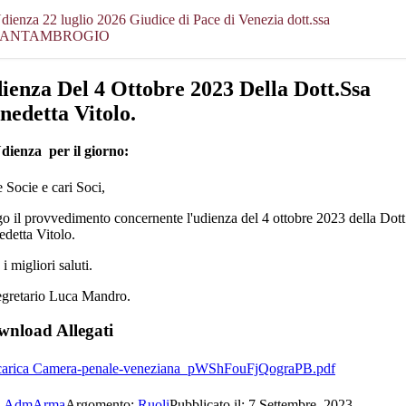
dienza 22 luglio 2026 Giudice di Pace di Venezia dott.ssa
SANTAMBROGIO
ienza Del 4 Ottobre 2023 Della Dott.ssa
nedetta Vitolo.
Udienza per il giorno:
 Socie e cari Soci,
go il provvedimento concernente l'udienza del 4 ottobre 2023 della Dott
detta Vitolo.
i migliori saluti.
egretario Luca Mandro.
nload Allegati
Scarica Camera-penale-veneziana_pWShFouFjQograPB.pdf
.
AdmArma
Argomento:
Ruoli
Pubblicato il: 7 Settembre, 2023