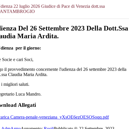
dienza 22 luglio 2026 Giudice di Pace di Venezia dott.ssa
SANTAMBROGIO
ienza Del 26 Settembre 2023 Della Dott.ssa
audia Maria Ardita.
Udienza per il giorno:
 Socie e cari Soci,
go il provvedimento concernente l'udienza del 26 settembre 2023 della
.ssa Claudia Maria Ardita.
i migliori saluti.
egretario Luca Mandro.
nload Allegati
Scarica Camera-penale-veneziana_yXsOE6ezOESOSoqq.pdf
.
AdmArma
Argomento:
Ruoli
Pubblicato il: 22 Settembre, 2023