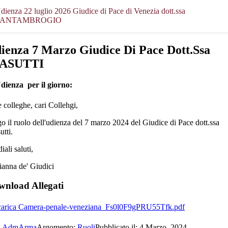
dienza 22 luglio 2026 Giudice di Pace di Venezia dott.ssa
SANTAMBROGIO
ienza 7 Marzo Giudice Di Pace Dott.ssa
IASUTTI
Udienza per il giorno:
 colleghe, cari Collehgi,
go il ruolo dell'udienza del 7 marzo 2024 del Giudice di Pace dott.ssa
utti.
iali saluti,
anna de' Giudici
nload Allegati
Scarica Camera-penale-veneziana_Fs0l0F9gPRU55Tfk.pdf
.
AdmArma
Argomento:
Ruoli
Pubblicato il: 4 Marzo, 2024