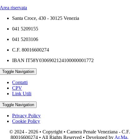
Area riservata
Santa Croce, 430 - 30125 Venezia
041 5209155
041 5203106
C.F. 80016600274
IBAN IT58Y0306902124100000001772
Toggle Navigation
Contatti
CPV
Link Utili
Toggle Navigation
Privacy Policy
Cookie Policy
© 2024 - 2026 • Copyright • Camera Penale Veneziana - C.F.
80016600274 • All Rights Reserved • Developed by
Ar.Ma.