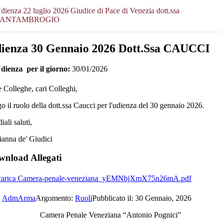
dienza 22 luglio 2026 Giudice di Pace di Venezia dott.ssa
SANTAMBROGIO
ienza 30 Gennaio 2026 Dott.ssa CAUCCI
Udienza per il giorno:
30/01/2026
 Colleghe, cari Colleghi,
go il ruolo della dott.ssa Caucci per l'udienza del 30 gennaio 2026.
iali saluti,
anna de' Giudici
nload Allegati
Scarica Camera-penale-veneziana_yEMNbjXmX75n26mA.pdf
.
AdmArma
Argomento:
Ruoli
Pubblicato il: 30 Gennaio, 2026
Camera Penale Veneziana “Antonio Pognici”